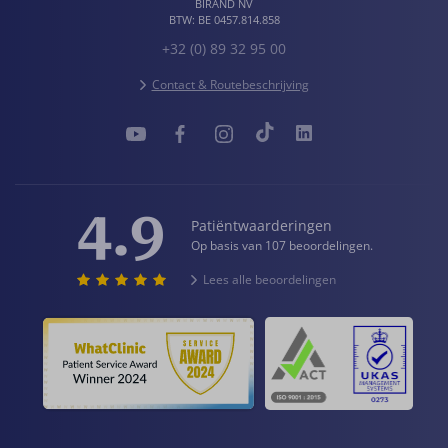
BIRAND NV
BTW:
BE 0457.814.858
+32 (0) 89 32 95 00
Contact & Routebeschrijving
4.9
Patiëntwaarderingen
Op basis van 107 beoordelingen.
Lees alle beoordelingen