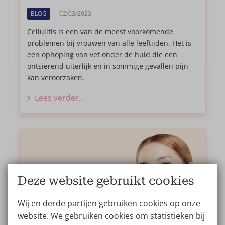
BLOG
02/03/2023
Cellulitis is een van de meest voorkomende
problemen bij vrouwen van alle leeftijden. Het is
een ophoping van vet onder de huid die een
ontsierend uiterlijk en in sommige gevallen pijn
kan veroorzaken.
Lees verder...
Deze website gebruikt cookies
Wij en derde partijen gebruiken cookies op onze
website. We gebruiken cookies om statistieken bij