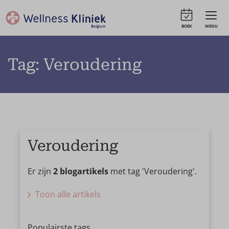
BOEK
MENU
Tag: Veroudering
Veroudering
Er zijn
2 blogartikels
met tag 'Veroudering'.
Toon alle artikels
Populairste tags