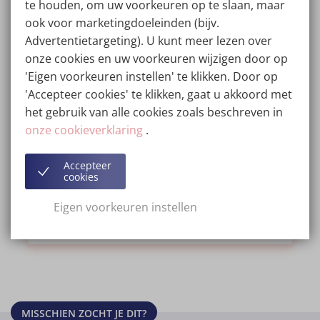
te houden, om uw voorkeuren op te slaan, maar
ook voor marketingdoeleinden (bijv.
Advertentietargeting). U kunt meer lezen over
Anti-aging behandelingen bij
Wellness Kliniek
onze cookies en uw voorkeuren wijzigen door op
'Eigen voorkeuren instellen' te klikken. Door op
BLOG
02/11/2022
'Accepteer cookies' te klikken, gaat u akkoord met
het gebruik van alle cookies zoals beschreven in
Ouder worden hoort bij het leven, en dat is vaak
te zien aan onze huid in de vorm van een minder
onze cookieverklaring
.
fitte uitstraling, fijne lijntjes, een verslapte huid en
rimpels. Dit is een zorg voor veel mensen, want
Accepteer
cookies
iedereen wil er jong uitzien en een stralende,
gladde huid hebben.
Eigen voorkeuren instellen
Lees verder...
MISSCHIEN ZOCHT JE DIT?