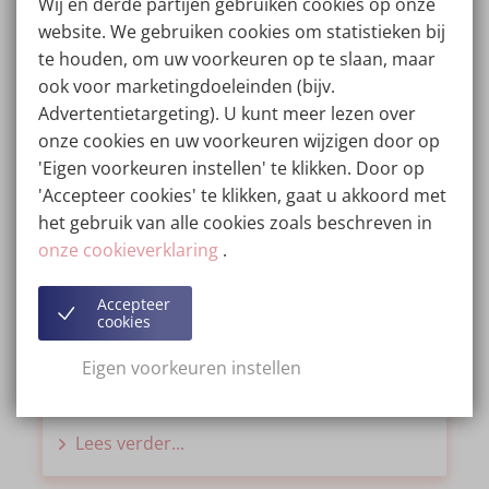
Wij en derde partijen gebruiken cookies op onze
website. We gebruiken cookies om statistieken bij
te houden, om uw voorkeuren op te slaan, maar
ook voor marketingdoeleinden (bijv.
Advertentietargeting). U kunt meer lezen over
onze cookies en uw voorkeuren wijzigen door op
Hyaluronzuur op de jukbeenderen en
de spectaculaire resultaten
'Eigen voorkeuren instellen' te klikken. Door op
'Accepteer cookies' te klikken, gaat u akkoord met
BLOG
26/09/2022
het gebruik van alle cookies zoals beschreven in
Hoewel veel onzekerheden rond ons uiterlijk,
onze cookieverklaring
.
zoals acne, een verouderde huid of
pigmentvlekken, kunnen worden verbeterd met
Accepteer
cookies
make-up, huidverzorging en veranderingen in
levensstijl, is er één ding dat we niet gemakkelijk
Eigen voorkeuren instellen
kunnen veranderen: de vorm en structuur van het
gezicht.
Lees verder...