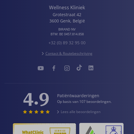
Wellness Kliniek
Grotestraat 42
3600
Genk
,
België
BIRAND NV
BTW:
BE 0457.814.858
+32 (0) 89 32 95 00
Contact & Routebeschrijving
4.9
Patiëntwaarderingen
Op basis van 107 beoordelingen.
Lees alle beoordelingen