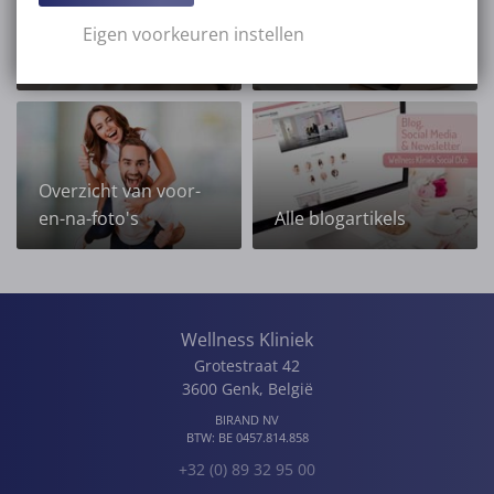
Overzicht van alle
Eigen voorkeuren instellen
Ogen
prijzen
Overzicht van voor-
en-na-foto's
Alle blogartikels
Wellness Kliniek
Grotestraat 42
3600
Genk
,
België
BIRAND NV
BTW:
BE 0457.814.858
+32 (0) 89 32 95 00