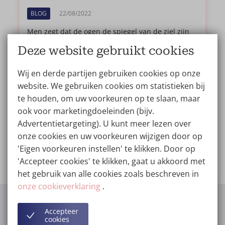
BLOG
22/08/2022
Men zegt dat de ogen de spiegel van de ziel zijn
en dat het heel belangrijk is ze te verzorgen. Je
Deze website gebruikt cookies
ogen zeggen veel en daarom is een
blepharoplastie (ooglidcorrectie) een van de
Wij en derde partijen gebruiken cookies op onze
meest uitgevoerde operaties van de laatste tijd!
website. We gebruiken cookies om statistieken bij
Echter zijn er mythes en misleidingen rond deze
te houden, om uw voorkeuren op te slaan, maar
behandeling.
ook voor marketingdoeleinden (bijv.
Lees verder...
Advertentietargeting). U kunt meer lezen over
onze cookies en uw voorkeuren wijzigen door op
'Eigen voorkeuren instellen' te klikken. Door op
'Accepteer cookies' te klikken, gaat u akkoord met
het gebruik van alle cookies zoals beschreven in
MISSCHIEN ZOCHT JE DIT?
onze cookieverklaring
.
Accepteer
cookies