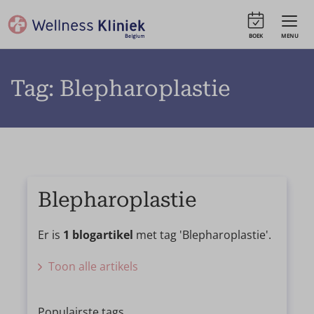
BOEK
MENU
Tag: Blepharoplastie
Blepharoplastie
Er is
1 blogartikel
met tag 'Blepharoplastie'.
Toon alle artikels
Populairste tags