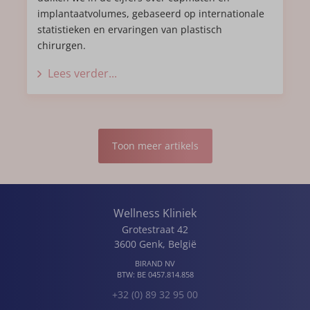
implantaatvolumes, gebaseerd op internationale
statistieken en ervaringen van plastisch
chirurgen.
Lees verder...
Toon meer artikels
Wellness Kliniek
Grotestraat 42
3600
Genk
,
België
BIRAND NV
BTW:
BE 0457.814.858
+32 (0) 89 32 95 00