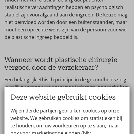
realistische verwachtingen hebben en psychologisch
stabiel zijn voorafgaand aan de ingreep. De keuze mag
niet beïnvloed worden door een buitenstaander, maar
moet een oprechte wens zijn van de persoon voor wie
de plastische ingreep bedoeld is.
Wanneer wordt plastische chirurgie
vergoed door de verzekeraar?
Een belangrijk ethisch principe in de gezondheidszorg
is gelijke toegang tot zorg voor iedereen, ongeacht hun
financiële situatie. Plastische chirurgie voor esthetische
Deze website gebruikt cookies
redenen wordt meestal niet vergoed en kan kostbaar
zijn, waardoor het voor sommige mensen moeilijk
Wij en derde partijen gebruiken cookies op onze
toegankelijk is. Dit roept soms vragen op over de
website. We gebruiken cookies om statistieken bij
rechtvaardigheid en eerlijke verdeling van middelen.
te houden, om uw voorkeuren op te slaan, maar
ook voor marketingdoeleinden (bijv.