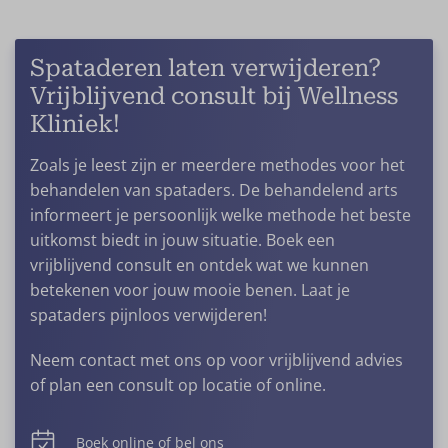
chirurgiebehandelingen voor mooie, strakke
een veilige kliniek die de spataders behandeling
benen! Een
dijbeenlift
-procedure, uitgevoerd door
persoonlijk op je afstemt, dan is de kans op
ervaren chirurgen, verwijdert overtollige huid en
complicaties minimaal.
Spataderen laten verwijderen?
zorgt we voor een jeugdige uitstraling van de
Vrijblijvend consult bij Wellness
benen.
Liposuctie
benen is ideaal om harnekkig vet
Kliniek!
te verwijderen.
Zoals je leest zijn er meerdere methodes voor het
behandelen van spataders. De behandelend arts
informeert je persoonlijk welke methode het beste
uitkomst biedt in jouw situatie. Boek een
vrijblijvend consult en ontdek wat we kunnen
betekenen voor jouw mooie benen. Laat je
spataders pijnloos verwijderen!
Neem contact met ons op voor vrijblijvend advies
of plan een consult op locatie of online.
Boek online of bel ons