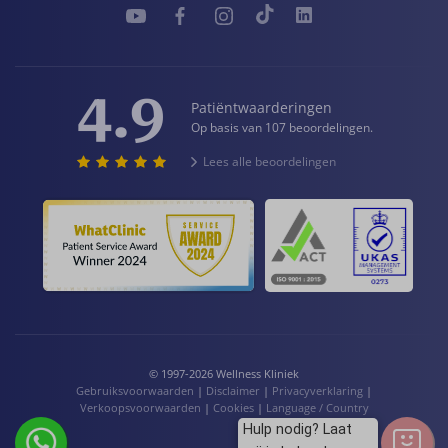
4.9
Patiëntwaarderingen
Op basis van 107 beoordelingen.
Lees alle beoordelingen
© 1997-2026 Wellness Kliniek
Gebruiksvoorwaarden
|
Disclaimer
|
Privacyverklaring
|
Verkoopsvoorwaarden
|
Cookies
|
Language / Country
Hulp nodig? Laat