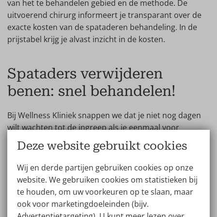
van het te behandelen gebied en de methode. De
uitvoerend chirurg informeert je transparant over de
exacte kosten van de spataderen behandeling. In de
prijstabel krijg je alvast inzicht in de kosten.
Spataders verwijderen
benen: snel behandelen!
Bij Wellness Kliniek snappen we dat je niet nog dagen
wilt wachten tot de ingreep als je eenmaal voor
spataders verwijderen hebt gekozen. We bieden
Deze website gebruikt cookies
daarom snelle service. Kom je de ene dag op consult,
dan kunnen we je optioneel de volgende dag al
Wij en derde partijen gebruiken cookies op onze
behandelen. Onze Next Day Surgery Service is gratis
website. We gebruiken cookies om statistieken bij
aan te vragen.
te houden, om uw voorkeuren op te slaan, maar
ook voor marketingdoeleinden (bijv.
Advertentietargeting). U kunt meer lezen over