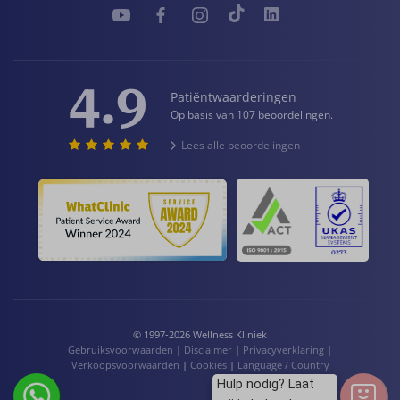
4.9
Patiëntwaarderingen
Op basis van 107 beoordelingen.
Lees alle beoordelingen
© 1997-2026 Wellness Kliniek
Gebruiksvoorwaarden
|
Disclaimer
|
Privacyverklaring
|
Verkoopsvoorwaarden
|
Cookies
|
Language / Country
Hulp nodig? Laat