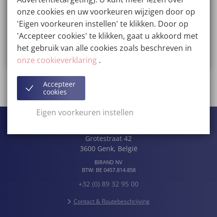
Diana
onze cookies en uw voorkeuren wijzigen door op
Borstvergroting
'Eigen voorkeuren instellen' te klikken. Door op
Bekijk deze beoordeling op Google
'Accepteer cookies' te klikken, gaat u akkoord met
het gebruik van alle cookies zoals beschreven in
onze cookieverklaring
.
Accepteer
Lees alle beoordelingen
cookies
Eigen voorkeuren instellen
Wellness Kliniek
Grotestraat 42
3600
Genk
,
België
BIRAND NV
BTW:
BE 0457.814.858
+32 (0) 89 32 95 00
Contact & Routebeschrijving